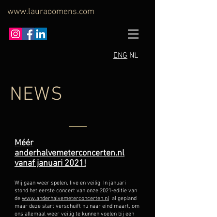
www.lauraoomens.com
ENG
NL
NEWS
Méér
anderhalvemeterconcerten.nl
vanaf januari 2021!
Wij gaan weer spelen, live en veilig! In januari
stond het eerste concert van onze 2021-editie van
de
www.anderhalvemeterconcerten.nl
al gepland
maar deze start verschuift nu naar eind maart, om
ons allemaal weer veilig te kunnen voelen bij een