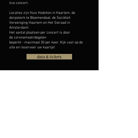
live concert.
Locaties zijn Huis Hodshon in Haarlem, de
dorpskerk te Bloemendaal, de Sociëteit
Vereeniging Haarlem en Het Sieraad in
Amsterdam!
Het aantal plaatsen per concert is door
de coronamaatrdegelen
beperkt - maximaal 30 per keer. Kijk vast op de
site en reserveer uw kaartje!
data & tickets