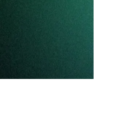
Bach Inventie Nr. 8 BWV 779
Raaf Hekkema saxofoon, Laura
Oomens altviool